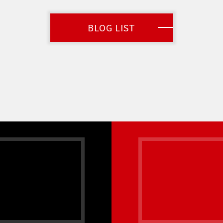
BLOG LIST
ど